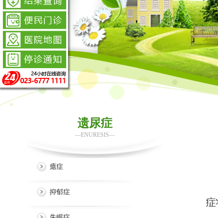
遗尿症
—ENURESIS—
癔症
抑郁症
症
失眠症