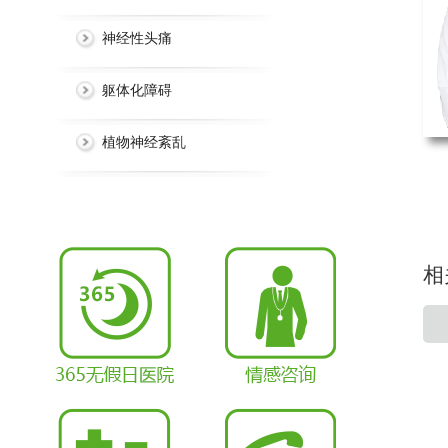
神经性头痛
躯体化障碍
植物神经紊乱
相